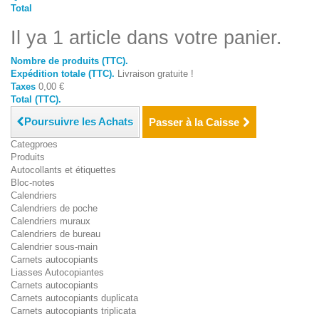
Total
Il ya 1 article dans votre panier.
Nombre de produits (TTC).
Expédition totale (TTC).
Livraison gratuite !
Taxes
0,00 €
Total (TTC).
Poursuivre les Achats
Passer à la Caisse
Categproes
Produits
Autocollants et étiquettes
Bloc-notes
Calendriers
Calendriers de poche
Calendriers muraux
Calendriers de bureau
Calendrier sous-main
Carnets autocopiants
Liasses Autocopiantes
Carnets autocopiants
Carnets autocopiants duplicata
Carnets autocopiants triplicata