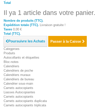
Total
Il ya 1 article dans votre panier.
Nombre de produits (TTC).
Expédition totale (TTC).
Livraison gratuite !
Taxes
0,00 €
Total (TTC).
Poursuivre les Achats
Passer à la Caisse
Categproes
Produits
Autocollants et étiquettes
Bloc-notes
Calendriers
Calendriers de poche
Calendriers muraux
Calendriers de bureau
Calendrier sous-main
Carnets autocopiants
Liasses Autocopiantes
Carnets autocopiants
Carnets autocopiants duplicata
Carnets autocopiants triplicata